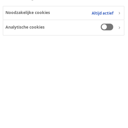
Noodzakelijke cookies
Altijd actief
Analytische cookies
DUURZAAM ONDERNEMEN
Beschikbaarheid & betaalbaarheid
Nul milieu-impact
Preventie chronische ziekten